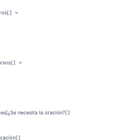
os[:]
rsos[:]
:es]¿Se necesita la oración?[:]
cación[:]