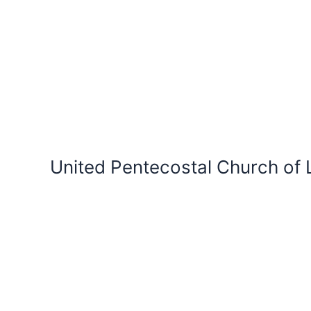
Skip
to
content
United Pentecostal Church of 