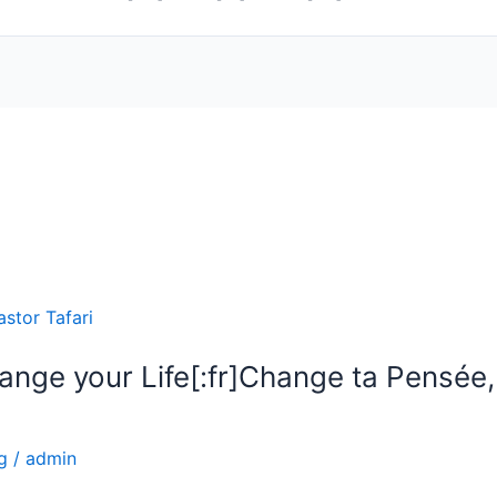
ange your Life[:fr]Change ta Pensée
g
/
admin