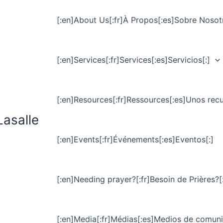
[:en]About Us[:fr]À Propos[:es]Sobre Nosotr
[:en]Services[:fr]Services[:es]Servicios[:]
[:en]Resources[:fr]Ressources[:es]Unos recu
Lasalle
[:en]Events[:fr]Événements[:es]Eventos[:]
[:en]Needing prayer?[:fr]Besoin de Prières?[
[:en]Media[:fr]Médias[:es]Medios de comuni